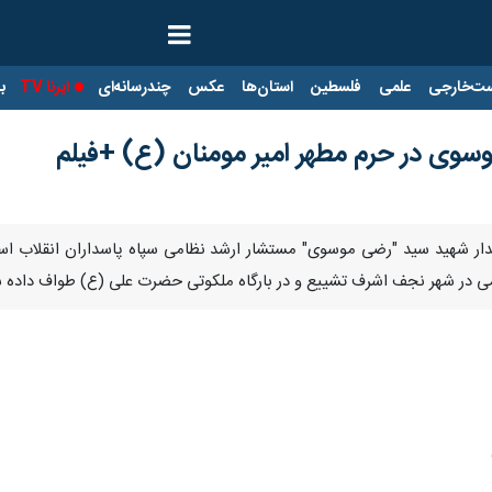
ت‌خارجی
علمی
فلسطین
استان‌ها
عکس
چندرسانه‌ای
ایرنا TV
با
وسوی در حرم مطهر امیر مومنان (ع) +فیلم