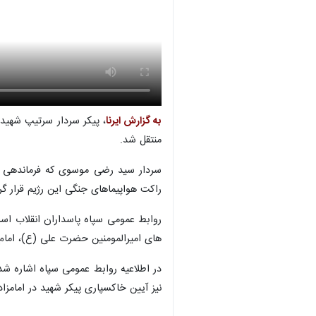
بغداد - ایرنا - پیکر سردار سرتیپ پ
عراقی و رزمندگان جبهه مقاومت اسلا