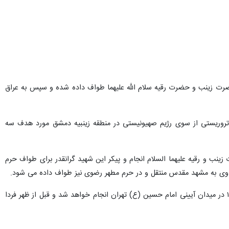
لامی در جبهه مقاومت سوریه، امروز (چهارشنبه) با حضور هزاران شهروند
شد.