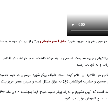
اسدار شهید سید "رضی موسوی" مستشار ارشد نظامی سپاه پاسداران انقلاب اس
می در شهر نجف اشرف تشییع و در بارگاه ملکوتی حضرت علی (ع) طواف داده 