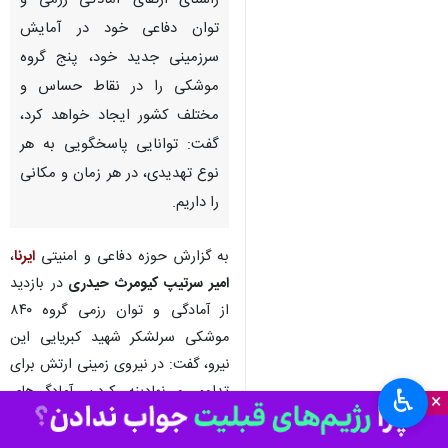
راستای ارتقای آمادگی رزمی و
توان دفاعی خود در آمایش
سرزمینی جدید خود، پنج گروه
موشکی را در نقاط حساس و
مختلف کشور ایجاد خواهد کرد،
گفت: توانایی پاسخگویی به هر
نوع تهدیدی، در هر زمان و مکانی
را داریم.
به گزارش حوزه دفاعی و امنیتی
ایرنا
،
امیر سرتیپ کیومرث حیدری
در بازدید
از آمادگی و توان رزمی گروه ۸۴۰
موشکی سرلشکر شهید کبریایی این
نیرو، گفت: در نیروی زمینی ارتش برای
تداوم و نهادینه کردن آمادگی‌های
♿︎
×
رزمی، بنابر منویات فرماندهی معظم
کل قوا (مدظله‌العالی) اصل را بر