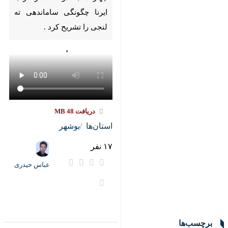
Pause
Play
00:00
00:00
♿︎
×