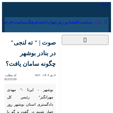
۱۷ مرداد ۱۴۰۵
عناوین‌
سیاست
اقتصاد
ورزش
جهان
جامعه
فرهنگ
سیاس
صوت | " ته لنجی" در
بنادر بوشهر چگونه
سامان یافت؟
۶ دی ۱۴۰۲، ۱۷:۲۰
کد مطلب:
85335330