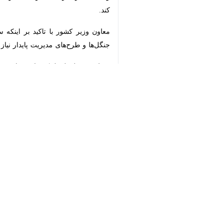
معاون وزیر کشور با تاکید بر اینکه ساز
طرح‌های مدیریت پایدار نیاز است، در او
♿︎
میراحمدی با بیان اینکه طرح جامع حفا
تا از طریق قانون برخوردهای لازم انجام 
به گفته وی، سازمان برنامه و بودجه اع
جلسات ماهانه ارسال شود.
حسن عابدینی معاون امور استان‌های س
پویش‌هایی راه‌اندازی شود تا بتوانیم ب
وی گفت: ترددهای عمومی به منابع طبیعی
اقتصاد
کشاورزی
۰ نفر