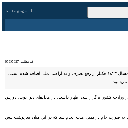
زار
زندگی
سایر
کد مطلب:
85335327
تهران- ایرنا- معاون امور جنگل‌های سازمان منابع طبیعی و آبخیزداری کشور با اعلام اینکه در نیمه نخست امسال ۱۸۳۳ هکتار از رفع تصرف و به اراضی ملی اضافه شده است، گفت: سرنوشت
ارت کشور برگزار شد، اظهار داشت: در محل‌های دپو چوب، دوربین نصب شده
ل ۱۴۰۱ بود و پنج میلیون مترمکعب واردات به صورت خام در همین مدت انجام شد که در این میان سرنوشت بیش از سه