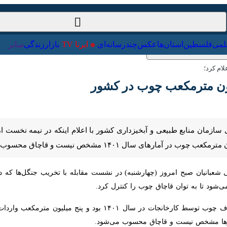
ت‌خارجی
علمی
فلسطین
استان‌ها
عکس
چندرسانه‌ای
ایرنا TV
با
کرد؛
ن مترمکعب چوب در کشور
 قاچاق محسوب می‌شود..
بانیان صبح امروز (چهارشنبه) در نشست مقابله با تخریب جنگل‌ها که در وز
وان قاچاق چوب را کنترل کرد.
وی افزود: ۱۲ میلیون مترمکعب مصرف چوب توسط کارخانجات در سا
ص نیست و قاچاق محسوب می‌شود.