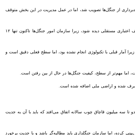
‌ها باید با کمک آحاد مردم انجام شود، تصریح کرد: سال ۹۶ قانون توقف بهره‌برداری از جنگل‌ها تصویب شد، اما در عمل مدیریت در این بخش متوقف شد و
معاون امور جنگل‌های سازمان منابع طبیعی و آبخیزداری کشور بیان کرد: باید برای جلوگیری از قاچاق چوب ردیف اعتباری مستقلی دیده شود، زیرا سازمان امور جنگل‌ها تاکنون تنها ۱۲ درصد
ح کرد: کاهش جنگل‌ها از ۱۸ میلیون به ۱۲ میلیون دقیق نیست، زیرا آمار قبلی با تکنولوژی انجام نشده بود، اما سطح فعلی دقیق است و کاهش
ه میلیون قاچاق چوب سالانه اتفاق می‌افتد که باید با آن به جدیت برخورد
کرده، اما سازمان جنگلداری باید مطالبه‌گر باشد و با جدیت برخورد کند.