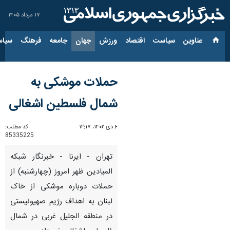
۱۷ مرداد ۱۴۰۵
عناوین‌
سیاست
اقتصاد
ورزش
جهان
جامعه
فرهنگ
سیاس
حملات موشکی به
شمال فلسطین اشغالی
۶ دی ۱۴۰۲، ۱۲:۱۷
کد مطلب:
85335225
تهران - ایرنا - خبرنگار شبکه
المیادین ظهر امروز (چهارشنبه) از
حملات دوباره موشکی از خاک
لبنان به اهداف رژیم صهیونیستی
در منطقه الجلیل غربی در شمال