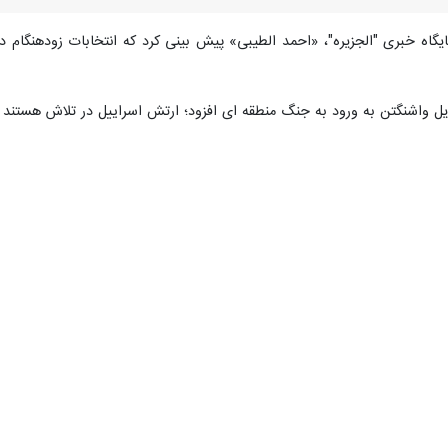
ایگاه خبری "الجزیره"، «احمد الطیبی» پیش بینی کرد که انتخابات زودهنگام در
ل واشنگتن به ورود به جنگ منطقه ای افزود؛ ارتش اسراییل در تلاش هستند ت
یان ساکنان فلسطین اشغالی، ادامه داد که این موضوع باعث درگیری میان نتان
نابع خبری رژیم صهیونیستی سه‌شنبه از اختلاف شدید در کابینه جنگ این رژیم
این رژیم بر این استوار است که جنگ با سرعت فعلی تا پایان ژانویه (اوایل اسفند
گ پیشین و گادی آیزنکوت دیگر عضو کابینه جنگ بر این باورند که باید ارتش
ن و کودک فلسطینی، ارتش اشغالگر تاکنون هیچ دستاورد نظامی در جنگ غزه ن
از زمان شروع عملیات طوفان الاقصی تاکنون، حدود ۵۰۰ نظامی رژیم صهیونیستی و ح
 غزه موجب شده پیاده نظام ارتش اشغالگر، نتواند بدون حضور گردان های زره