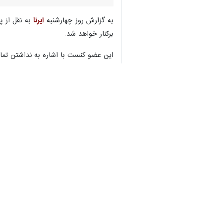
به گزارش روز چهارشنبه
ایرنا
به نقل از پ
برکنار خواهد شد.
♿︎
این عضو کنست با اشاره به نداشتن تمای
×
وی با تاکید بر اهمیت موضوع اسرا در م
این اظهارات در حالی بیان می شود که م
تأکید نتانیاهو و یوآو گالانت وزیر جنگ 
این در حالی است که بنی گانتس وزیر جن
به گزارش ایرنا
، باوجود کشتار هزاران ز
گرفته است.
توان بالای رزمندگان مقاومت فلسطین در