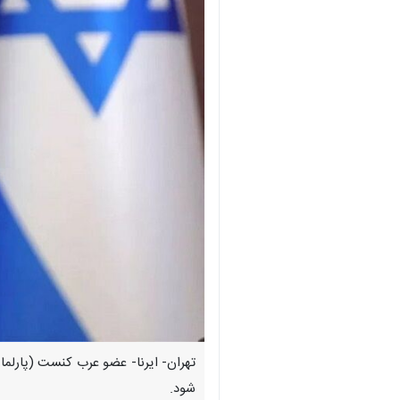
تهران- ایرنا- عضو عرب کنست (پارلمان
شود.