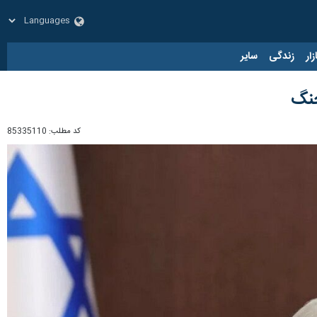
زار
زندگی
سایر
جنگ
کد مطلب:
85335110