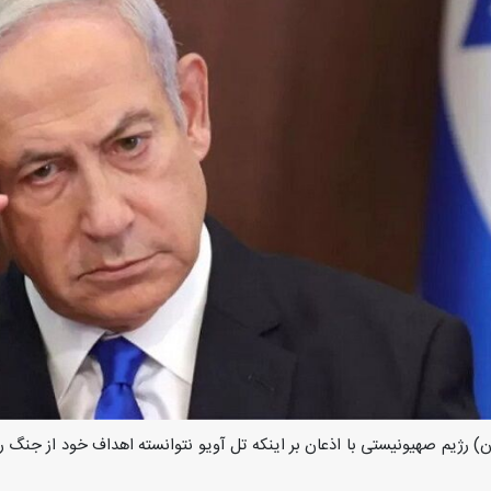
) رژیم صهیونیستی با اذعان بر اینکه تل آویو نتوانسته اهداف خود از جنگ ر