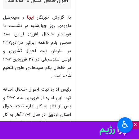
احوال خلخال امسال ۹۵ ساله شد.
به گزارش خبرنگار
ایرنا
، سیدجلیل
داوودی روز چهارشنبه در نشست با
فرماندار خلخال افزود: اولین سند
سجلی بنام فاطمه ایرانی در۳دی۱۲۹۷
در سازمان ثبت احوال کشوری و
اولین سندسجلی در ۲۷ فروردین ۱۳۰۷
در خلخال بنام سیدهادی علوی تنظیم
شده است.
رئیس اداره ثبت احوال خلخال اضافه
کرد: این اداره از فروردین ماه ۱۳۰۷ و
پس از آغاز به کار اداره ثبت احوال
استان اردبیل در سال ۱۳۰۶ آغاز به کار
♿︎
کرده است و از آن تاریخ تا به امروز
×
۲۶۵ هزار و ۵۴۸ سند ولادت و بیش از