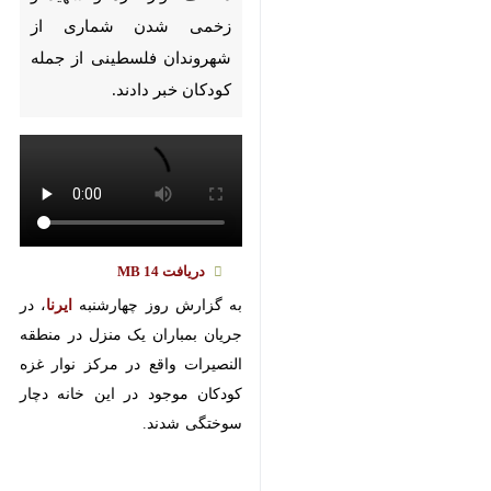
Pause
Play
00:00
00:00
♿︎