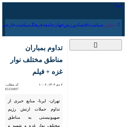
۱۵ مرداد ۱۴۰۵
عناوین‌
سیاست
اقتصاد
ورزش
جهان
جامعه
فرهنگ
تداوم بمباران مناطق
مختلف نوار غزه + فیلم
۶ دی ۱۴۰۲، ۱۰:۰۶
کد مطلب:
85334897