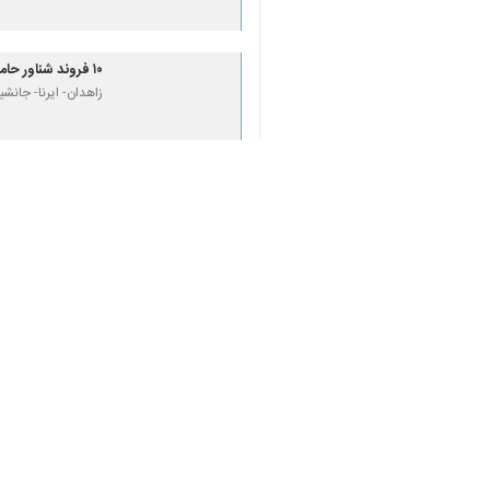
۱۰ فروند شناور حامل سوخت قاچاق در مرزهای دریایی سیستان و بلوچستان توقیف شد
زاهدان- ایرنا- جانشین فرمانده م
♿︎
×
نظر شما
*
لطفا متن تصویر را در جعبه متن وارد کنید