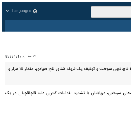
زار
زندگی
سایر
کد مطلب:
85334817
چابهار- ایرنا- فرمانده پایگاه دریابانی چابهار گفت: دریابانان در یک عملیات مقتدرانه موفق شدند ضمن دستگیری ۱۲ قاچاقچی سوخت و توقیف یک فروند شناور لنج صیادی، مقدار ۱۵ هزار و
ای سوختی، دریابانان با تشدید اقدامات کنترلی علیه قاچاقچیان در یک عملیات