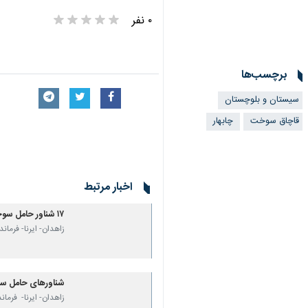
۰ نفر
برچسب‌ها
سیستان و بلوچستان
قاچاق سوخت
چابهار
اخبار مرتبط
۱۷ شناور حامل سوخت قاچاق در چابهار توقیف شد
زاهدان- ایرنا- فرمانده پایگاه دریابانی 
شناورهای حامل سوخ
زاهدان- ایرنا- فرماند