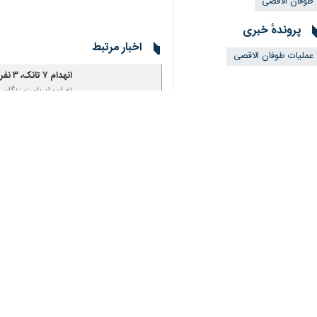
طوفان الاقصی
پروندهٔ خبری
اخبار مرتبط
♿︎
عملیات طوفان الاقصی
انهدام ۷ تانک، ۳ نفربر و ۵ خودروی نظامی اسرائیل/ عقب‌نشینی تانک‌ها زیر ضربات مقاومت
تهران- ایرنا- رزمندگان مقاومت فلسطین امروز ۷ 
بمب‌های ۲ تنی اسرائیل در غزه بلای جان خودش شد/ انهدام ۵ تانک و کشته شدن نظامیان صهیونیست
تهران- ایرنا- رزمندگ
حملات سنگین مقاومت
تهران-ایرنا- رزمندگا
نظر شما