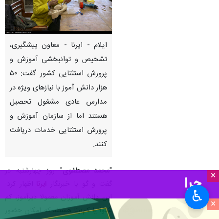
ایلام - ایرنا - معاون پیشگیری،
تشخیص و توانبخشی آموزش و
پرورش استثنایی کشور گفت: ۵۰
هزار دانش آموز با نیازهای ویژه در
مدارس عادی مشغول تحصیل
هستند اما از سازمان آموزش و
پرورش استثنایی خدمات دریافت
کنند.
"
محمد مصطفوی
" روز چهارشنبه در
×
گفت و گو با خبرنگار
ایرنا
اظهار کرد:
♿︎
این دانش آموزان معمولا دیرآموز، کم
×
شنوا یا کم‌بینا هستند که امکان حضور