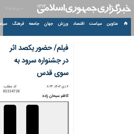
۱۶ مرداد ۱۴۰۵
عناوین‌
سیاست
اقتصاد
ورزش
جهان
جامعه
فرهنگ
سیاس
فیلم/ حضور یکصد اثر
در جشنواره سرود به
سوی قدس
۶ دی ۱۴۰۲، ۸:۲۴
کد مطلب:
85334738
کاظم سبحان زاده