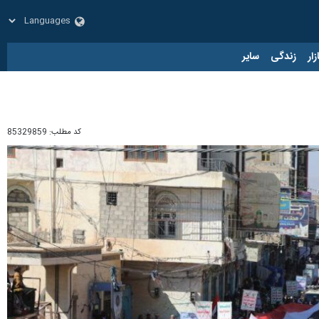
زار
زندگی
سایر
کد مطلب:
85329859