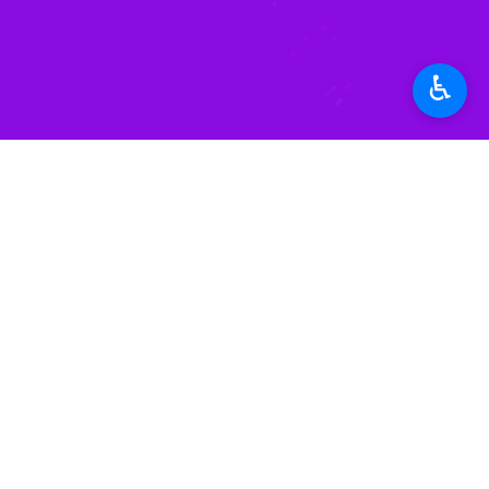
این تظاهرات در شهرهای صنعا، تعز و مأ
اردوگاه فلسطینی نشین «سبینه» در جن
♿︎
در اردن نیز صدها نفر از مردم پایتخت 
تظاهرکنندگان جنایت های رژیم صهیونیست
در پایتخت لبنان نیز شماری از شهروندان
به گزارش
ایرنا
شد.
حملات غافلگیرکننده‌ «طوفان الاقصی» و
۵۳ هزار و ۳۲۰ نفر نیز بر اثر تجاوز رژیم صهیونیستی، در نوار غزه زخمی شدند.