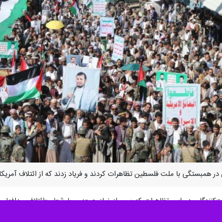
در همبستگی با ملت فلسطین تظاهرات کردند و فریاد زدند که از ائتلاف آمریکا
‌کنندگان در این تظاهرات که پس از نماز جمعه و با شعار «ائتلاف مدافعان ک
هیونیستی تاکید کردند.