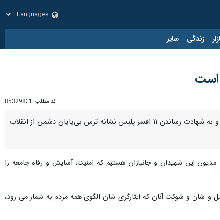
زار
زندگی
سایر
 است
کد مطلب:
85329831