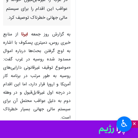
مسکو-ایرنا-سخنگوی کرملین
موضوع توقیف دارایی‌های روسیه
در غرب را غیرقابل‌قبول خواند و
عواقب این اقدام را برای سیستم
مالی جهانی خطرناک توصیف کرد.
به گزارش روز جمعه
ایرنا
از منابع
خبری روس، دمیتری پسکوف با اشاره
به اوج گرفتن بحث‌ها درباره اموال
مسدود شده روسیه در غرب گفت:
«موضوع توقیف غیرقانونی دارایی‌های
روسیه به طور مرتب در برنامه کار
♿︎
آمریکا و اروپا قرار دارد، اما این اقدام
×
در درجه اول غیرقابل‌قبول و در وهله