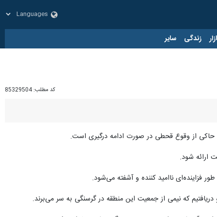
زار
زندگی
سایر
کد مطلب:
85329504