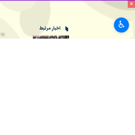
×
♿︎
تهران- ایرنا- برنامه جهانی غذا هشدا
به گزارش بامداد جمعه
ایرنا
از الجزیره، 
برنامه جهانی غزه افزوده است: خطر قحط
پیش تر کارل اسکائو معاون اجرایی برنام
وی افزود: ما در طول وقفه هفت روزه در
اسکائو اضافه کرد: واقعیت تلخ دیگر این است که از هر ۱۰ نفر در غزه ۹ نفر به‌اندازه کافی غذا نمی‌خورند و هر روز غذا ندارند.
وی تاکید کرد که عملیات بشردوستانه در
به گزارش ایرنا
شد.