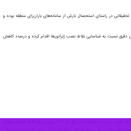
 تحقیقاتی در راستای استحصال بارش از سامانه‌های باران‌زای منطقه بوده و
اسی دقیق نسبت به شناسایی نقاط نصب ژنراتورها اقدام کرده و درصدد کاهش
، از ابتدای سال آبی جاری (اول مهرماه ۱۴۰۲) حدود ۳۷.۷ میلیمتر بارندگی در آذربایجان شرقی روی داده که نسبت به مدت مشابه سال قبل که ۲۲.۲ میلیمتر بود ۱۵.۵ میلیمتر معادل