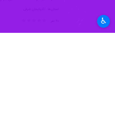
استان‌ها
آذربایجان شرقی
♿︎
۲۰ نفر
برچسب‌ها
آذربایجان شرقی
تبریز
خشکسالی
شرکت آب منطقه ای
اخبار مرتبط
استاد پژوهشگاه زلزله
۴۰۰ دشت ایران درگیر فرونشست است/ شواهدی از تحریک‌پذیری گسل‌ها ناشی از تغییر اقلیم
تهران- ایرنا- استاد پ