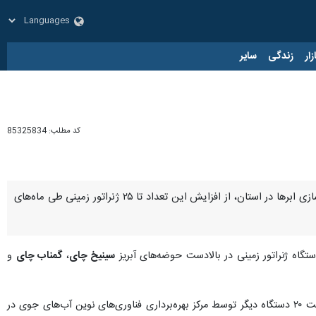
زار
زندگی
سایر
کد مطلب:
85325834
تبریز - ایرنا - مدیرعامل آب منطقه‌ای آذربایجان‌شرقی، با اشاره به اجرای آزمایشی پنج دستگاه ژنراتور زمینی بارورسازی ابرها در استان، از افزایش این تعداد تا ۲۵ ژنراتور زمینی طی ماه‌های
ستگاه ژنراتور زمینی در بالادست حوضه‌های آبریز
سینیخ چای
،
گمناب چای
و
وی اضافه کرد: این دستگاه‌ها به منظور ارزیابی عملکرد ژنراتورها به صورت پایلوت استانی در نظر گرفته شده و قرار است ۲۰ دستگاه دیگر توسط مرکز بهره‌برداری فناوری‌های نوین آب‌های جوی در