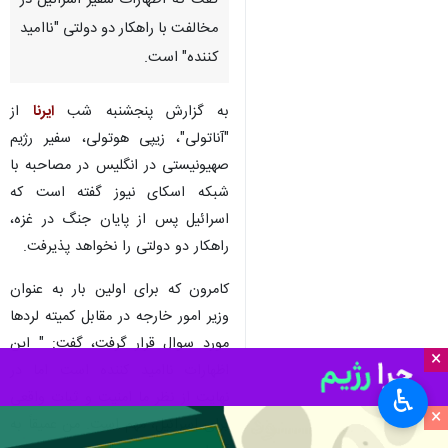
تهران-ایرنا- دیوید کامرون، وزیر
امور خارجه انگلیس روز پنجشنبه
گفت که اظهارات سفیر اسرائیل در
مخالفت با راهکار دو دولتی "ناامید
کننده" است.
به گزارش پنجشنبه شب
ایرنا
از
"آناتولی"، زیپی هوتولی، سفیر رژیم
صهیونیستی در انگلیس در مصاحبه با
شبکه اسکای نیوز گفته است که
×
اسرائیل پس از پایان جنگ در غزه،
راهکار دو دولتی را نخواهد پذیرفت.
♿︎
×
کامرون که برای اولین بار به عنوان