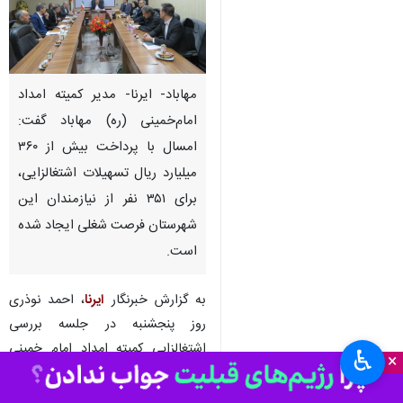
مهاباد- ایرنا- مدیر کمیته امداد
امام‌خمینی (ره) مهاباد گفت:
امسال با پرداخت بیش از ۳۶۰
میلیارد ریال تسهیلات اشتغالزایی،
برای ۳۵۱ نفر از نیازمندان این
شهرستان فرصت شغلی ایجاد شده
است.
به گزارش خبرنگار
ایرنا
، احمد نوذری
روز پنجشنبه در جلسه بررسی
اشتغالزایی کمیته امداد امام خمینی
♿︎
×
(ره) مهاباد اظهار کرد: امسال باتوجه
به عملکرد سال های قبل سهمیه این