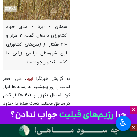
سمنان - ایرنا - مدیر جهاد
کشاورزی دامغان‌ گفت: ۲ هزار و
۲۲۰ هکتار از زمین‌های کشاورزی
این شهرستان اراضی زراعی با
کشت گندم و جو است.
به گزارش خبرنگرا
ایرنا
، علی اصغر
امامیون روز پنجشنبه به رسانه ها ابراز
کرد: امسال یکهزار و ۴۷۰ هکتار گندم
در مناطق مختلف کشت شده که حدود
×
۸۰ هکتار آن با سامانه آبیاری
میکرو(آبیاری موضعی یا خُرد) دارد.
♿︎
×
مدیر جهاد کشاورزی دامغان گفت: