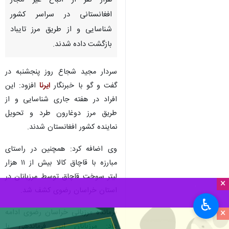
هزار نفر از اتباع غیر مجاز
افغانستانی در سراسر کشور
شناسایی و از طریق مرز تایباد
بازگشت داده شدند.
سردار مجید شجاع روز پنجشنبه در
گفت و گو با خبرنگار
ایرنا
افزود: این
افراد در هفته جاری شناسایی و از
طریق مرز دوغارون طرد و تحویل
نماینده کشور افغانستان شدند.
وی اضافه کرد: همچنین در راستای
مبارزه با قاچاق کالا بیش از ۱۱ هزار
لیتر سوخت قاچاق توسط مرزبانان در
×
استان خراسان رضوی کشف شد.
♿︎
×
فرمانده مرزبانی خراسان رضوی ادامه
داد: مرزبانان این فرماندهی با