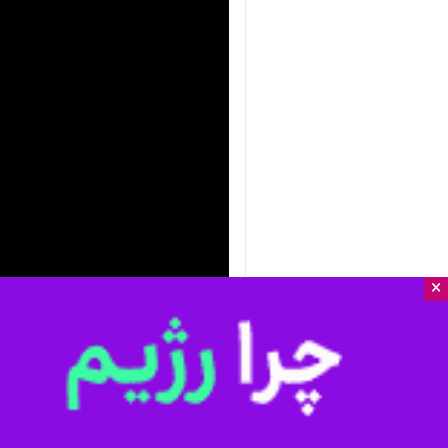
×
nmute
Settings
PIP
Enter
Download
دریافت
2 MB
fullscreen
یاسوج- ایرنا- نخستین بارش برف در س
ویژه کشاورزان شده است.