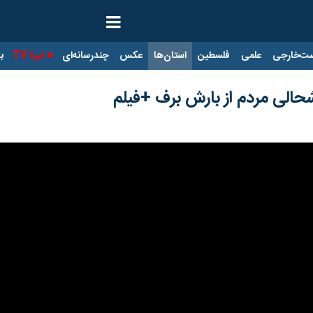
ت‌خارجی
علمی
فلسطین
استان‌ها
عکس
چندرسانه‌ای
ایرنا TV
با
الی مردم از بارش برف +فیلم