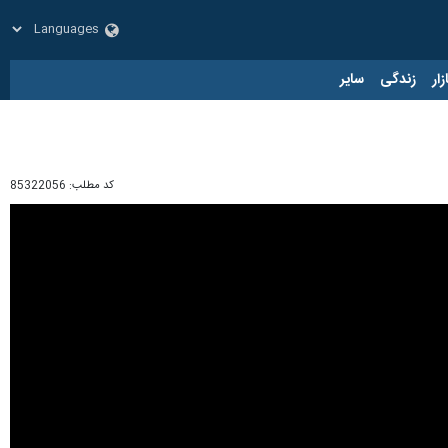
زار
زندگی
سایر
کد مطلب:
85322056