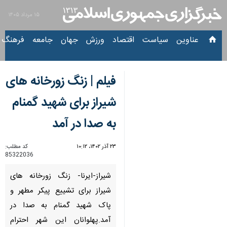
۱۵ مرداد ۱۴۰۵
عناوین‌
سیاست
اقتصاد
ورزش
جهان
جامعه
فرهنگ
سیاس
فیلم | زنگ زورخانه های
شیراز برای شهید گمنام
به صدا در آمد
۲۳ آذر ۱۴۰۲، ۱۰:۱۲
کد مطلب:
85322036