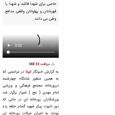
Pause
Play
00:00
00:00
♿︎