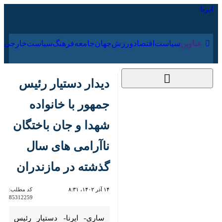
۱۵ مرداد ۱۴۰۵
عناوین‌
سیاست
اقتصاد
ورزش
جهان
جامعه
فرهنگ
دیدار دستیار رئیس
جمهور با خانواده شهدا
و جان باختگان ناآرامی
های سال گذشته در
مازندران
۱۴ آذر ۱۴۰۲، ۸:۳۱
کد مطلب:
85312259
ساری- ایرنا- دستیار رئیس جمهور