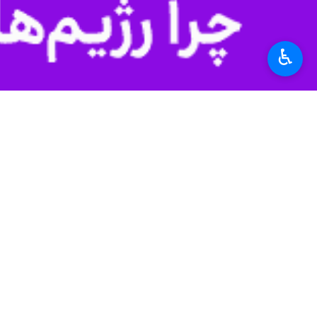
♿︎
تشکیل مجمع خیرین محیط زیست منجر به 
فرمانده یگان حفاظت محیط زیست در این
نیز گرما را تحمل می‌کنند و محیط‌بانی هم داریم که تا منفی ۴۰ درجه مشغ
سرهنگ جمشید محبت‌خانی اظهار داشت: ه
کمک کند. در حوزه ناوگان موتوری نیز می