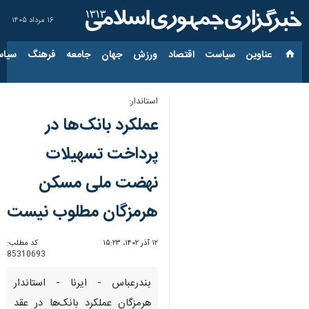
۱۶ مرداد ۱۴۰۵
عناوین‌
سیاست
اقتصاد
ورزش
جهان
جامعه
فرهنگ
سیاس
استاندار:
عملکرد بانک‌ها در
پرداخت تسهیلات
نهضت ملی مسکن
هرمزگان مطلوب نیست
۱۲ آذر ۱۴۰۲، ۱۵:۲۳
کد مطلب:
85310693
بندرعباس - ایرنا - استاندار
هرمزگان عملکرد بانک‌ها در عقد