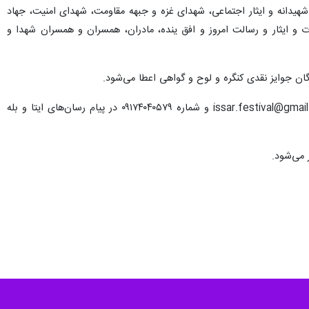
جانبازان، آزادگان و رزمندگان، زیست شهیدانه و ایثار اجتماعی، شهدای غزه و جبهه مقاومت، شهدای امنیت، جهاد
ایثار و رسالت امروز و افق ینده، مادران، همسران و همسران شهدا و
دگان جوایز نقدی کنگره و لوح و گواهی اعطا می‌شود.
مدیرکل بنیاد شهید و امور ایثارگران فارس یادآور شد: ارسال آثار از طریق سایت نوید شاهد، پست الکترونیکی issar.festival@gmail.com و شماره ۰۹۱۷۴۰۴۰۵۷۹ در پیام رسان‌های ایتا و بله
 می‌شود.