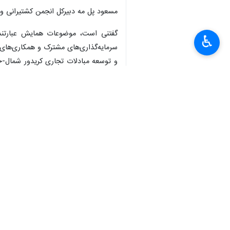
مسعود پل مه دبیرکل انجمن کشتیرانی 
گفتنی است، موضوعات همایش عبارتند 
♿︎
سرمایه‌گذاری‌های مشترک و همکاری‌های 
و توسعه مبادلات تجاری کریدور شمال-ج
×
پیشران ارزش افزوده زنجیره تأمین و ا
اقتصادی، تنظیم گری قوانین، تسهیل گری
در ادامه پنل‌ها نیز از جانب وی معرف
جاده‌ای و ریلی»، «پنل گمرک، خدمات گمر
پل مه افزود: سه کارگاه با عناوین «معر
سوخت‌های جدید، امنیت سایبری، اتوماس
گفتنی است، همایش اقتصاد دریا محور ا
اقتصاد
راه و مسکن
۱ نفر