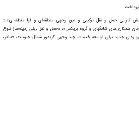
پرداخت.
 کارایی حمل و نقل ترکیبی و بین وجهی منطقه‌ای و فرا منطقه‌ای»،«
مان همکاری‌های شانگهای و گروه بریکس»، «حمل و نقل ریلی زمینه‌ساز تنوع
وازه‌ای جدید برای توسعه خدمات چند وجهی کریدور شمال-جنوب»، «بنادر،
کیبی کریدور شمال-جنوب»، «نقش دولت‌ها در حکمرانی برای توسعه پایدار
ل حمل و نقل دریایی و کشتیرانی»، «پنل خدمات بندری»، «پنل حمل و نقل
سری»، «فناوری‌های نوین در حوزه حمل و نقل، ترانزیت و لجستیک کالا (شامل
 صدا و سیما برگزار می‌شود.