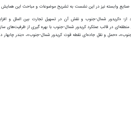
و صنایع وابسته نیز در این نشست به تشریح موضوعات و مباحث این همایش 
از؛ «کریدور شمال-جنوب و نقش آن در تسهیل تجارت بین الملل و افزایش
منطقه‌ای در قالب عملکرد کریدور شمال-جنوب با بهره گیری از ظرفیت‌های ساز
نوب»، «حمل و نقل جاده‌ای نقطه قوت کریدور شمال-جنوب»، «بندر چابهار در
فزایش سهم ایران در حمل و نقل دریایی و ترانزیت در شبکه حمل و نقل تر
 و مانع زدایی از فعالیت‌های لجستیکی در کریدور شمال-جنوب».
ی شدند که عبارتند از؛ «پنل نقش ترانزیت در شکل دهی اقتصاد مقیاس»، «پن
کی و ترانزیت و لجستیک کالا»، «پنل سرمایه‌گذاری و همکاری منطقه‌ای».
فی کریدورها و دالان‌های ترانزیتی منطقه‌ای و فرامنطقه‌ای»، «بارنامه سرا
یون و هوش‌مصنوعی)» در برنامه این همایش قرار دارد.
یران طی روزهای سوم و چهارم بهمن ماه سال جاری در مرکز همایش‌های سازمان