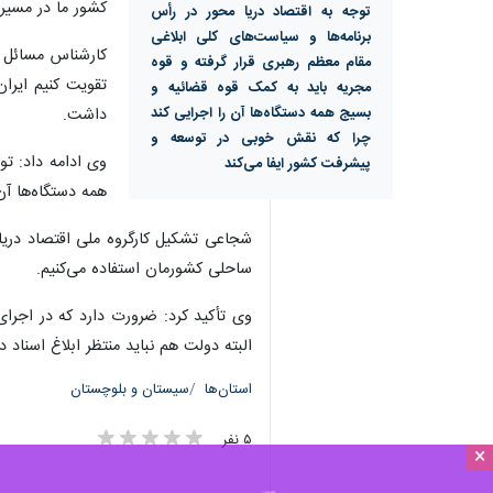
×
زاهدان- ایرنا- کارشناس مسائل اقتصا