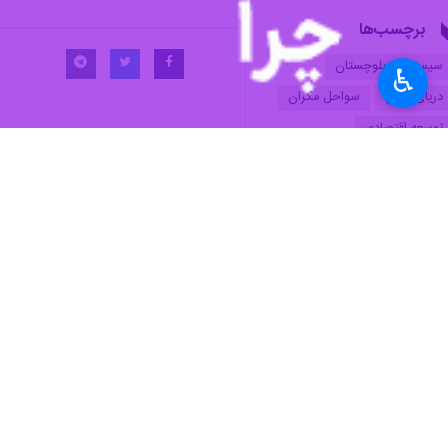
واقعی، دوراندیشانه، سنجیده و کاربرد
مجتبی شجاعی روز یکشنبه در گفت‌وگو با
♿︎
های دریا بهره‌مند شد اگر چه بسیاری ا
حوزه اقتصاد تبدیل شدند.
کشور ما در مسیر 
توجه به اقتصاد دریا محور در رأس
برنامه‌ها و سیاست‌های کلی ابلاغی
کارشناس مسائل ا
مقام معظم رهبری قرار گرفته و قوه
تقویت کنیم ایرا
مجریه باید به کمک قوه قضائیه و
بسیج همه دستگاه‌ها آن را اجرایی کند
داشت.
چرا که نقش خوبی در توسعه و
وی ادامه داد: تو
پیشرفت کشور ایفا می‌کند
همه دستگاه‌ها آن
ساحلی کشورمان استفاده می‌کنیم.