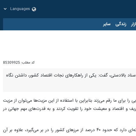
زار
زندگی
سایر
کد مطلب:
85309925