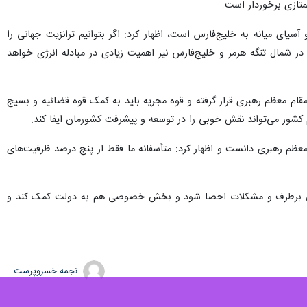
سناد بالادستی، گفت: یکی از راهکارهای نجات اقتصاد کشور، داشتن نگاه