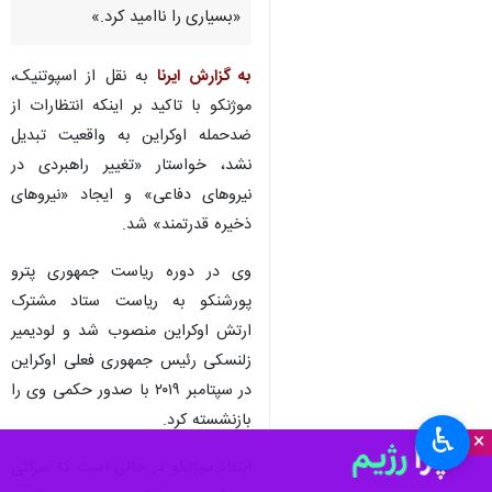
تهران- ایرنا- ویکتور موژنکو رئیس
سابق ستاد مشترک ارتش اوکراین
گفت که ضدحمله نظامیان این
کشور علیه نیروهای روسیه
«بسیاری را ناامید کرد.»
به گزارش ایرنا
به نقل از اسپوتنیک،
موژنکو با تاکید بر اینکه انتظارات از
ضدحمله اوکراین به واقعیت تبدیل
نشد، خواستار «تغییر راهبردی در
نیروهای دفاعی» و ایجاد «نیروهای
ذخیره قدرتمند» شد.
وی در دوره ریاست جمهوری پترو
♿︎
×
پورشنکو به ریاست ستاد مشترک
ارتش اوکراین منصوب شد و لودیمیر