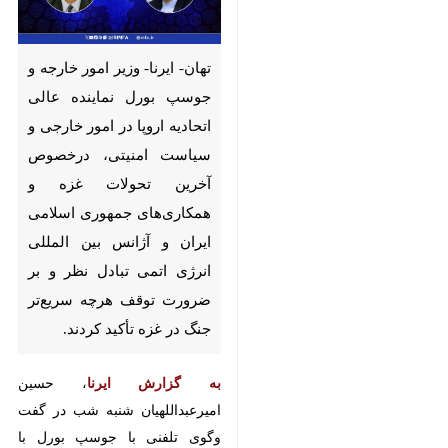
تهان- ایرنا- وزیر امور خارجه و
جوسپ بورل نماینده عالی اتحادیه
اروپا در امور خارجی و سیاست
امنیتی، درخصوص آخرین تحولات
غزه و همکاری‌های جمهوری
اسلامی ایران و آژانس بین المللی
انرژی اتمی تبادل نظر و بر ضرورت
توقف هرچه سریع‌تر جنگ در غزه
تأکید کردند.
به گزارش ایرنا
، حسین امیرعبداللهیان
شنبه شب در گفت وگوی تلفنی با
جوسپ بورل با تأکید بر لزوم توقف
♿︎
جنایات رژیم صهیونیستی اظهار داشت:
×
ضروری است در اسرع وقت حملات