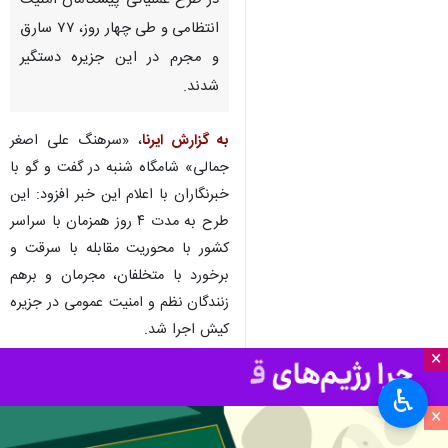
در طرح عملیاتی پیشگامان امنیت
انتظامی و طی چهار روز، ۷۷ سارق
و مجرم در این جزیره دستگیر
شدند.
به گزارش ایرنا
، «سرهنگ علی اصغر
جمالی» شامگاه شنبه در گفت و گو با
خبرنگاران با اعلام این خبر افزود: این
طرح به مدت ۴ روز همزمان با سراسر
کشور با محوریت مقابله با سرقت و
برخورد با متخلفان، مجرمان و برهم
زنندگان نظم و امنیت عمومی در جزیره
کیش اجرا شد.
×
وی ادامه داد: : ۷۷ سارق، افراد مجرم،
♿︎
متخلف و اتباع خارجی که به صورت
×
غیرمجاز وارد جزیره کیش شده بودند