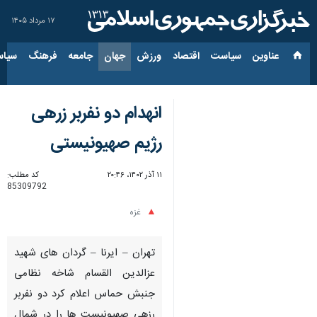
۱۷ مرداد ۱۴۰۵
عناوین‌
سیاست
اقتصاد
ورزش
جهان
جامعه
فرهنگ
سیاس
انهدام دو نفربر زرهی
رژیم صهیونیستی
۱۱ آذر ۱۴۰۲، ۲۰:۴۶
کد مطلب:
85309792
غزه
تهران – ایرنا – گردان های شهید
عزالدین القسام شاخه نظامی
جنبش حماس اعلام کرد دو نفربر
رزهی صهیونیست ها را در شمال