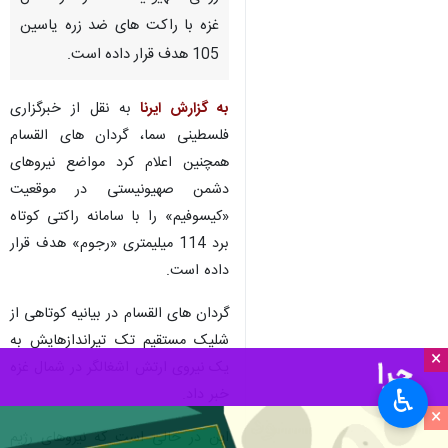
غزه با راکت های ضد زره یاسین
105 هدف قرار داده است.
به گزارش ایرنا
به نقل از خبرگزاری
فلسطینی سما، گردان های القسام
همچنین اعلام کرد مواضع نیروهای
دشمن صهیونیستی در موقعیت
«کیسوفیم» را با سامانه راکتی کوتاه
برد 114 میلیمتری «رجوم» هدف قرار
داده است.
گردان های القسام در بیانیه کوتاهی از
شلیک مستقیم تک تیراندازهایش به
×
یک نیروی ارتش اشغالگر در شمال غزه
♿︎
خبر داد.
×
این در حالی است که نیروهای رژیم