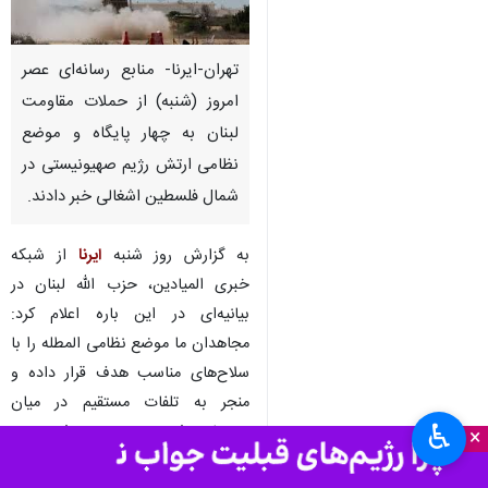
تهران-ایرنا- منابع رسانه‌ای عصر
امروز (شنبه) از حملات مقاومت
لبنان به چهار پایگاه و موضع
نظامی ارتش رژیم صهیونیستی در
شمال فلسطین اشغالی خبر دادند.
به گزارش روز شنبه
ایرنا
از شبکه
خبری المیادین، حزب الله لبنان در
بیانیه‌ای در این باره اعلام کرد:
مجاهدان ما موضع نظامی المطله را با
سلاح‌های مناسب هدف قرار داده و
منجر به تلفات مستقیم در میان
♿︎
نیروهای دشمن صهیونیستی شدند.
×
مقاومت لبنان مواضع نظامی الرمثا،