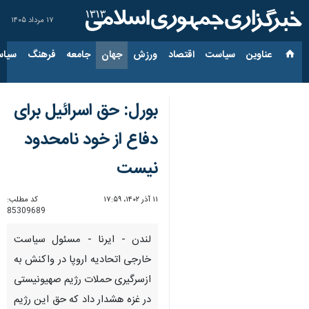
۱۷ مرداد ۱۴۰۵
عناوین‌
سیاست
اقتصاد
ورزش
جهان
جامعه
فرهنگ
سیاس
بورل: حق اسرائیل برای
دفاع از خود نامحدود
نیست
۱۱ آذر ۱۴۰۲، ۱۷:۵۹
کد مطلب:
85309689
لندن - ایرنا - مسئول سیاست
خارجی اتحادیه اروپا در واکنش به
ازسرگیری حملات رژیم صهیونیستی
در غزه هشدار داد که حق این رژیم