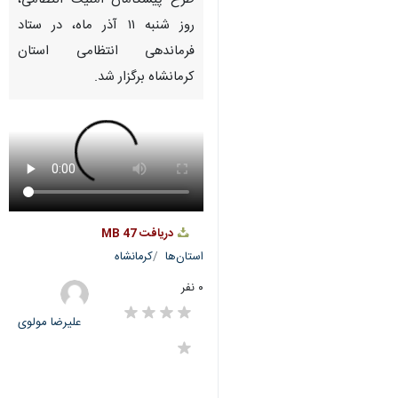
Pause
Play
00:00
00:00
♿︎
×