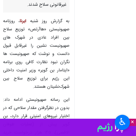
غیرقانونی سلاح شدند.
به گزارش روز شنبه
ایرنا
، روزنامه
صهیونیستی «هاآرتص» توزیع سلاح
بین افراد عادی در شهرک های
صهیونیست نشین را غیرقابل قبول
دانست و نوشت که صهیونیست ها
نگران نبود نظارت کافی روی برنامه
«ایتامار بن گویر» وزیر امنیت داخلی
این رژیم برای توزیع سلاح بین
شهرک‌نشینان هستند.
این رسانه صهیونیستی ادامه داد:
بدون در نظرگرفتن مقدار سلاحی که در
اختیار نیروهای امنیتی قرار دارد، بن
♿︎
×
گویر پیش از (عملیات طوفان
الاقصی)، ۱۴۵ هزار درخواست خرید