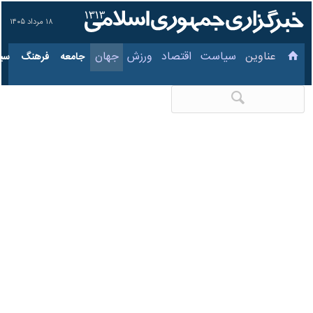
۱۸ مرداد ۱۴۰۵
عناوین‌
سیاست
اقتصاد
ورزش
جهان
جامعه
فرهنگ
روایتی از یک خبر| سهم
آمریکا در ویرانی‌های
غزه
۱۱ آذر ۱۴۰۲، ۱۴:۳۶
کد مطلب:
85309258
تهران- ایرنا- هر چه از زمان آغاز
جنگ رژیم صهیونیستی در غزه
می‌گذرد، پرده‌ها درباره نوع و
میزان تسلیحات نظامی که آمریکا