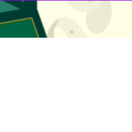
، تارنمای خبری هافینگتون پست دیروز (۱۰ آذر) نوشت که چهار مرد در واشنگتن
الیوان مشاور امنیت ملی شناخته شده‌اند. اما مقام چهارم با وجود تسلط زیاد
 آن می‌دانند، کمتر شناخته شده است.
نده خاورمیانه و شمال آفریقا در کاخ‌سفید است و یکی از قدرتمندترین افراد د
گتون پست گفت که این مقام با آن قدرت فوق العاده، کاملاً مبهم، غیرشفاف و 
فق بین اسرائیل و عربستان سعودی است بر دیپلماسی آمریکا در منطقه غالب 
یاست خاورمیانه ای آمریکا است.
از سوی دیگر، او عمیقاً در مذا
ی در مورد این مناقشه را مدیریت کرده و مرتب با مقام‌های خارجی در تماس
۲۰ بایدن را متقاعد کرد که به ریاض سفر کند. دولت آمریکا مدعی شده بود که دیدار با
ید نفت را کاهش داده و در نتیجه قیمت بنزین در آستانه انتخابات میان دوره