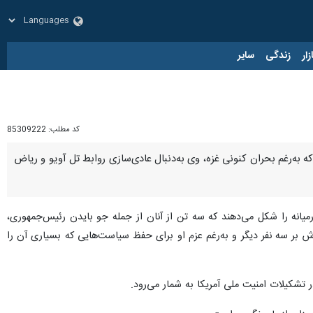
زار
زندگی
سایر
کد مطلب:
85309222