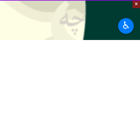
×
به گزارش ایرنا
آنتونی بلینکن وزیر امورخارجه و جیک س
♿︎
دامن زدن به خونریزی در غزه و فراتر از
نام او بِرِت مک گورک است. او هماهنگ‌کن
یکی از مقام‌های پیشین آمریکا به هافین
از یک سو، تمرکز اصلی مک گورک که توا
سعودی‌ و در اولویت قرار دادن آن در س
به شدت موضعگیری‌های مقام‌های آمریکای
مک گورک در سال ۲۲
جهانی انرژی کمک خواهد کرد.
سه ماه پس از سفر بایدن، سعودی‌ها تول