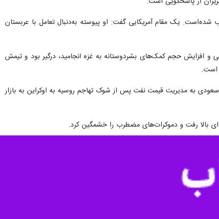
 به‌رغم بحران کنونی غزه، وی به‌دنبال عادی‌سازی روابط تل آویو و ریاض