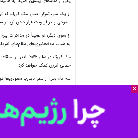
×
تهران - ایرنا – یک تارنمای آمریکایی
است.