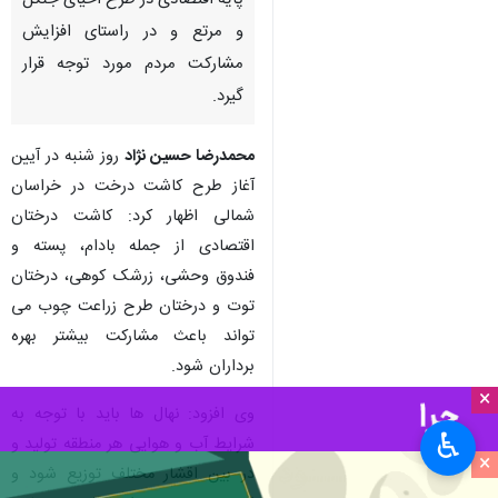
پایه اقتصادی در طرح احیای جنگل
و مرتع و در راستای افزایش
مشارکت مردم مورد توجه قرار
گیرد.
محمدرضا حسین نژاد
روز شنبه در آیین
آغاز طرح کاشت درخت در خراسان
شمالی اظهار کرد:‌ کاشت درختان
اقتصادی از جمله بادام، پسته و
فندوق وحشی، زرشک کوهی، درختان
توت و درختان طرح زراعت چوب می
تواند باعث مشارکت بیشتر بهره
برداران شود.
×
وی افزود: نهال ها باید با توجه به
♿︎
شرایط آب و هوایی هر منطقه تولید و
×
در بین اقشار مختلف توزیع شود و