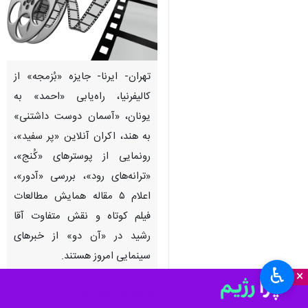
تهران- ایرنا- جایزه «بُزمجه» از
کالیفرنیا، راه‌یابی «احمد» به
یونان، «آسمان دوست داشتنی»
به هند، اکران آنلاین «پر سفید»،
رونمایی از پوسترهای «کُنج»،
«ترانه‌های رود»، بررسی «آدور»،
اعلام ۵ مقاله همایش مطالعات
فیلم کوتاه و نقش متفاوت آقا
رشید در «آن دو» از خبرهای
سینمایی امروز هستند.
♿︎
×
به گزارش ایرنا
، فیلم کوتاه «بزمجه»