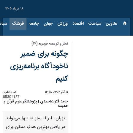
۱۶ مرداد ۱۴۰۵
عناوین‌
سیاست
اقتصاد
ورزش
جهان
جامعه
فرهنگ
سیاس
نماز و توسعه فردی؛ (۱۷)
چگونه برای ضمیر
ناخودآگاه برنامه‌ریزی
کنیم
۱۱ آذر ۱۴۰۲، ۱۴:۵۰
کد مطلب:
85304157
حامد فتوت‌احمدی I پژوهشگر علوم قرآن و
حدیث
تهران- ایرنا- نماز نه ‌تنها می‌تواند
در یافتن بهترین هدفِ ممکن برای