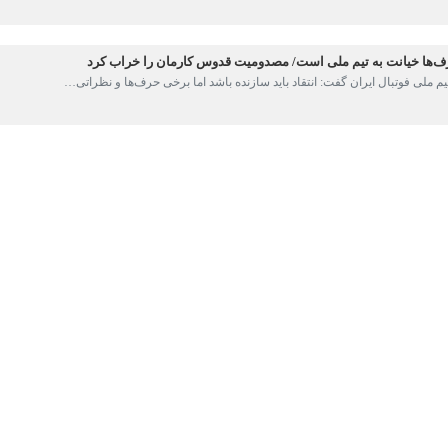
یران گفت: ازبکستان را در نیمه دوم دست‌کم گرفتیم و همین مساله در کنار ان
یی در بازگشت تیم ملی فوتبال ایران از ازبکستان در جمع خبرنگاران اظهار کرد:
ازی کردیم اما در نیمه دوم، جدا از اینکه تیم حریف جنگنده‌تر و دونده‌تر ظاهر
دیم اما فکر می‌کنم با توجه به نتیجه، اندکی حریف را دست‌کم گرفتیم.
ساوی مقابل ازبکستان به دلیل مشکل در ساختار دفاعی تیم رخ داد؟» نیز گفت
ید و شاید در زمین ظاهر نشدیم.