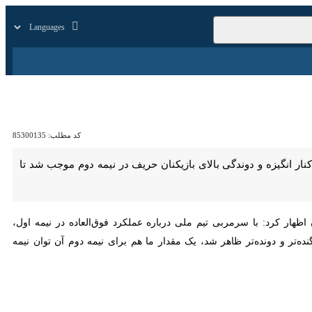
زار
زندگی
سایر
کد مطلب:
85300135