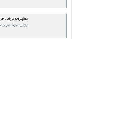
♿︎
تهران- ایرنا- مربی تیم ملی فوتبال ا
کند.
×
به گزارش عصر چهارشنبه
ایرنا
، رحمان رضا
چراکه نیمه اول از همه لحاظ فوق‌العاده ب
وی افزود: در گذشته همین تیم را برده بو
رضایی در پاسخ به این پرسش که «آیا ت
در وسط زمین از بین رفت و آنطور که با
ورزش
فوتبال
۰ نفر