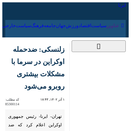
۱۶ مرداد ۱۴۰۵
عناوین‌
سیاست
اقتصاد
ورزش
جهان
جامعه
فرهنگ
سیاس
زلنسکی: ضدحمله
اوکراین در سرما با
مشکلات بیشتری روبرو
می‌شود
۱ آذر ۱۴۰۲، ۱۷:۴۳
کد مطلب:
85300114
تهران- ایرنا- رئیس جمهوری
اوکراین اعلام کرد که ضد حمله