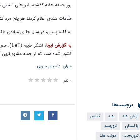
روز جمعه هفته گذشته، نیروهای امنیتی پنج عضو لشکر طیبه (LeT) را در منطقه کولگام در جنوب کشمیر در یک
مقامات هندی اعلام کردند هر پنج مرد ک
به گفته پلیس، در سال جاری میلادی تاکنون بیش از ۴۰ تروریست در منطقه
به گزارش ایرنا
کشور شده‌است که از جمله مشهورترین آنها می‌توان به حمله به 
جهان
آسیای جنوبی
۰ نفر
برچسب‌ها
ارتش هند
هند
کشمیر
پاکستان
تروریسم
تروریست
دولت هند