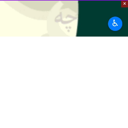
×
تداوم ساخت مسکن بر
رشت - ایرنا - رئیس 
♿︎
استاندار گیلان:
سخت‌گیری‌ها درساخ
رشت - ایرنا - استاند
بازدید استاندار گیل
«اسدالله عباسی» استاندار گیلان؛ عصر یک‌شنبه
نظر شما