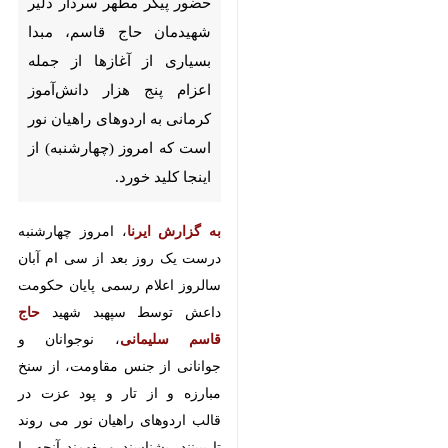
قاسم، مبدا بسیاری از آغازها از
جمله اعزام پنج هزار دانش‌آموز
کرمانی به اردوهای راهیان نور
است که امروز (چهارشنبه) از
اینجا کلید خورد.
به گزارش ایرنا
، امروز چهارشنبه
درست یک روز بعد از سی ام آبان
سالروز اعلام رسمی پایان حکومت
داعش توسط سپهبد شهید
حاج قاسم
سلیمانی
، نوجوانان و جوانانی از
جنس مقاومت، از سنخ مبارزه و از
تار و پود عزت در قالب اردوهای
راهیان نور می روند تا ببینند، بشناسند
♿︎
و بفهمند آنچه را باید ببینند و بشناسند
و ذره ذره تا لحظه لحظه به نور