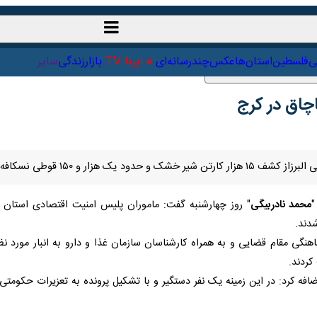
ت‌خارجی
علمی
فلسطین
استان‌ها
عکس
چندرسانه‌ای
ایرنا TV
با
اق در کرج
سکافه قاچاق در شهرستان کرج خبر داد.
حمد نادربیگی
" روز چهارشنبه گفت: ماموران پلیس امنیت اقتصادی استان در 
افه کرد: در این زمینه یک نفر دستگیر و با تشکیل پرونده به تعزیرات حکومتی 