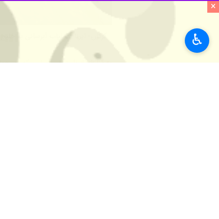
×
♿︎
گرگان- ایرنا- عملیات آبرسانی به خلیج
به گزارش ایرنا
، در این مراسم که روز چه
کانال آشوراده حدود ۹ کیلومتر طول با عرض ۷۰ تا ۴۴۰ متر دارد و بخشی از مهمترین مسیر انتقال آب دریای خزر به خلیج گرگان به شمار میرود.
با توجه به زمان‌بر بودن آبگیری کامل 
سفر دور دوم به گلستان انجام خواهد ش
پس از سفر اسفند ۱۴۰۰ آیت الله رییسی به گلستان و دستور صریح وی، عملیات نجات بخشی خلیج گرگان به عنوان مهمترین بخش پناهگاه حیات وحش و ذخیرگاه زیست کره میانکاله آغاز شد.
انتخاب پیمانکار خارج از تشریفات اداری
جزیره آشوراده شدند تا با جمع آوری رسو
طبیعی خلیج گرگان با دریای خزر برای 