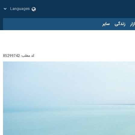
زار
زندگی
سایر
کد مطلب:
85299742