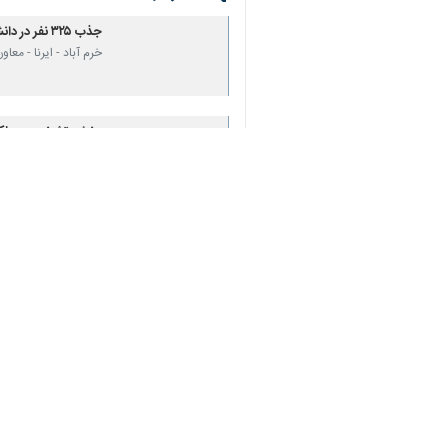
جذب ۳۲۵ نفر در دانشگاه علوم پزشکی لرستان
خرم آباد - ایرنا - معا
♿︎
بخش تشخیص مولکولی
×
خرم آباد - ایرنا - رییس
طرح رایگان دندانپزشک
خرم‌آباد - ایرنا - م
پرداخت تسهیلات ودی
خرم‌آباد - ایرنا - معاون فر
نخستین پایگاه اورژان